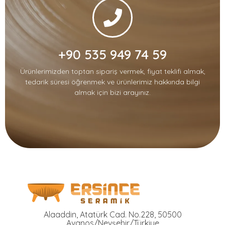
+90 535 949 74 59
Ürünlerimizden toptan sipariş vermek, fiyat teklifi almak,
tedarik süresi öğrenmek ve ürünlerimiz hakkında bilgi
almak için bizi arayınız.
Ersince Seramik
Toprak Tabak Kase İmalat Toptan ve Perakaende Satış
Alaaddin, Atatürk Cad. No.228, 50500
Avanos/Nevşehir/Türkiye