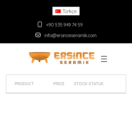
Türkçe
+90 535 949 74 59
info@ersinceseramik.com
Ersince Seramik
Toprak Tabak Kase İmalat Toptan ve Perakaende Satış
PRODUCT
PRICE
STOCK STATUS