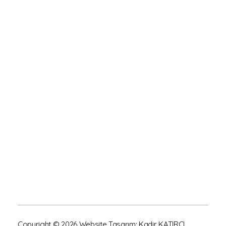
Saksı Grubu
Yayvan Saksılar
Ayaklı Saksılar
Kazımalı Saksılar
Saksı Altlıkları
Diğer
Toprak Fincanlar
Toprak Küllükler
Emojili Fincanlar
Copyright © 2026 Website Tasarım: Kadir KATIRCI