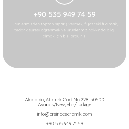
+90 535 949 74 59
Ürünlerimizden toptan sipariş vermek, fiyat teklifi almak,
tedarik süresi öğrenmek ve ürünlerimiz hakkında bilgi
almak için bizi arayınız.
Ersince Seramik
Toprak Tabak Kase İmalat Toptan ve Perakaende Satış
Alaaddin, Atatürk Cad. No.228, 50500
Avanos/Nevşehir/Türkiye
info@ersinceseramik.com
+90 535 949 74 59