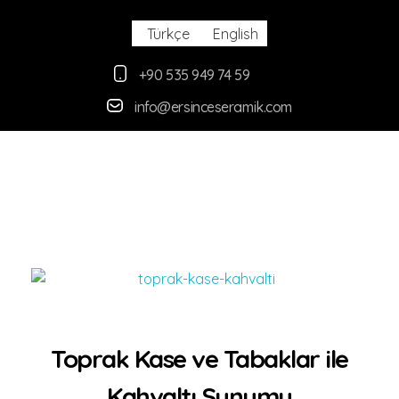
Türkçe
English
+90 535 949 74 59
info@ersinceseramik.com
Ersince Seramik
Toprak Tabak Kase İmalat Toptan ve Perakaende Satış
Toprak Kase ve Tabaklar ile
Kahvaltı Sunumu