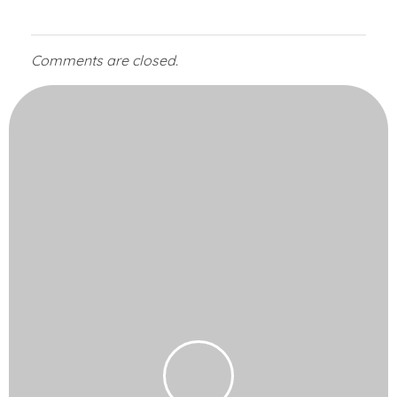
Comments are closed.
Bize Ulaşın!
Toptan siparişleriniz
için arayın: