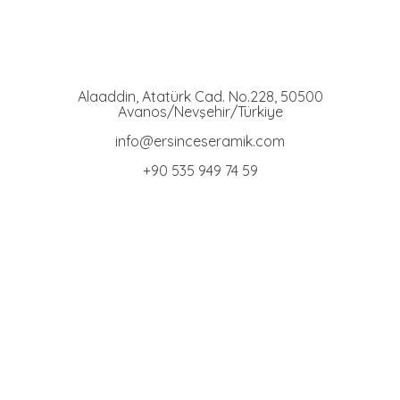
Ersince Seramik
Toprak Tabak Kase İmalat Toptan ve Perakaende Satış
Alaaddin, Atatürk Cad. No.228, 50500
Avanos/Nevşehir/Türkiye
info@ersinceseramik.com
+90 535 949 74 59
Kase Grubu
Toprak Kaseler
Ayaklı Kaseler
Kazımalı Kaseler
Kedi Maması Kapları