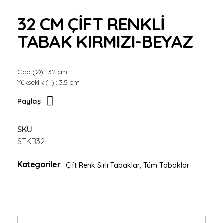
BEYAZ
32 CM ÇİFT RENKLİ
TABAK KIRMIZI-BEYAZ
Çap (Ø) : 32 cm
Yükseklik (↓) : 3.5 cm
Paylaş
SKU
STKB32
Kategoriler
Çift Renk Sırlı Tabaklar
,
Tüm Tabaklar